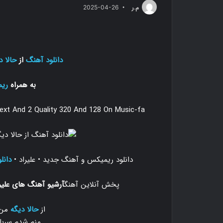
م.ر
2025-04-26
دانلود آهنگ
از
حالا د
به همراه
ری
ext And 2 Quality 320 And 128 On Music-fa
دانلود ریمیکس و آهنگ جدید
•
علیراد
•
دانل
پخش آنلاین آهنگ
آرشیو آهنگ های علیر
از
حالا دیگه
من 
منم شدم سربا