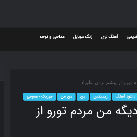
دیمی
آهنگ لری
زنگ موبایل
مداحی و نوحه
م تورو از پیشم بردن علیراد
دانلود آهنگ
ریمیکس
من
من من
موزیک - عمومی
دیگه من مردم تورو از