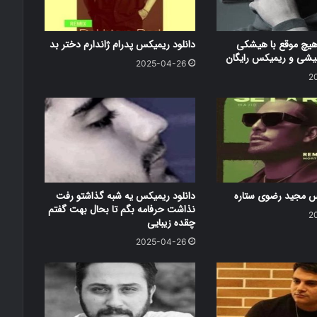
هیچ موقع با هیشکی
دانلود ریمیکس پدرام ژاندارم دختر بد
شی و ریمیکس رایگان
2025-04-26
2
کس مجید رضوی ستاره
دانلود ریمیکس یه شبه گذاشتو رفت
نذاشت حرفامه بگم تا بحال بهت گفتم
2
چقده زیبایی
2025-04-26