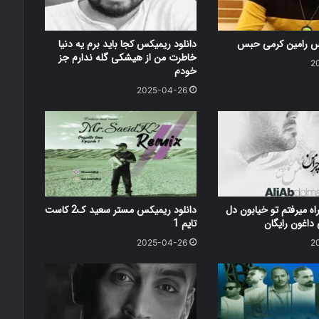
کس رامین کرمی حبس
دانلود ریمیکس کجا باید برم یه دنیا
خاطرت من از هیشکی گله ندارم جز
2
خودم
2025-04-26
اه میرفتم تو خیابون دل
دانلود ریمیکس مستر سعید ک2 کاست
اغون رایگان
تایم 1
2025-04-26
2