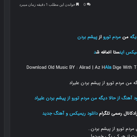
0
خواندن این مطلب 1 دقیقه زمان میبرد
یگه
من
مردم تورو
از
پیشم بردن
میکس
این
ستا اضافه ش
د
Download Old Music BY : Alirad | Az H
Ala
Dige With T
ود آهنگ از حالا دیگه من مردم تورو از پیشم بردن علیراد
ادکانال رسمی تلگرام
دانلود ریمیکس و آهنگ جدید
مردم تورو از پیشم بردن…
رت از هر کی بگی خوردم!