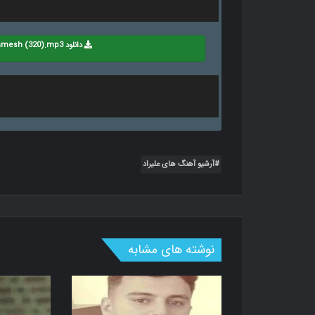
دانلود Alirad - Aramesh (320).mp3
آرشیو آهنگ های علیراد
نوشته های مشابه