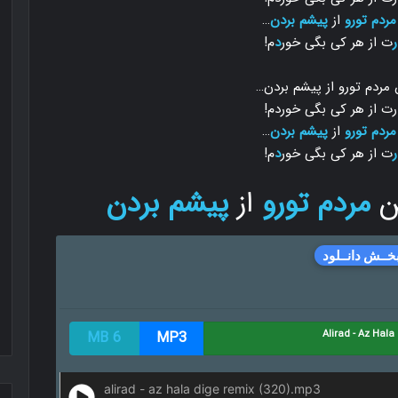
مردم تورو
از
پیشم بردن
…
ر
ت از هر کی بگی خور
د
م!
مردم تورو از پیشم بردن…
رت از هر کی بگی خوردم!
مردم تورو
از
پیشم بردن
…
ر
ت از هر کی بگی خور
د
م!
ن
مردم تورو
از
پیشم بردن
خــش دانــلود
6 MB
MP3
alirad - az hala dige remix (320).mp3