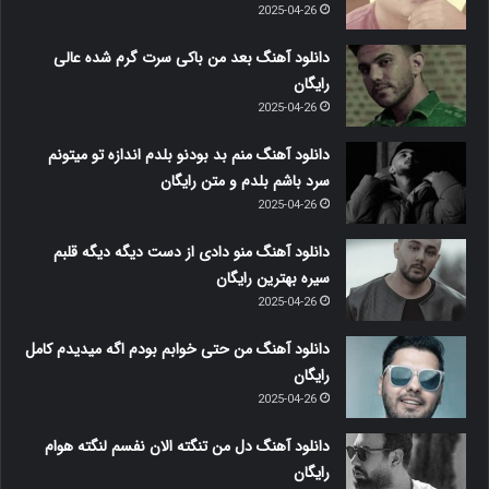
بیشتر بخوانید »
م.ر
2025-04-26
0
461
دانلود ریمیکس یه شبه گذاشتو رفت نذاشت حرفامه
بگم تا بحال بهت گفتم چقده زیبایی
دانلود ریمیکس یه شبه گذاشتو رفت نذاشت حرفامه بگم تا بحال بهت گفتم
چقده زیبایی Download Old Remix BY :…
بیشتر بخوانید »