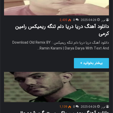
م.ر
2025-04-26
0
2,435
دانلود آهنگ دریا دریا دلم تنگه ریمیکس رامین
کرمی
دانلود آهنگ دریا دریا دلم تنگه ریمیکس Download Old Remix BY :
Ramin Karami | Darya Darya With Text And…
بیشتر بخوانید »
م.ر
2025-04-26
0
1,139