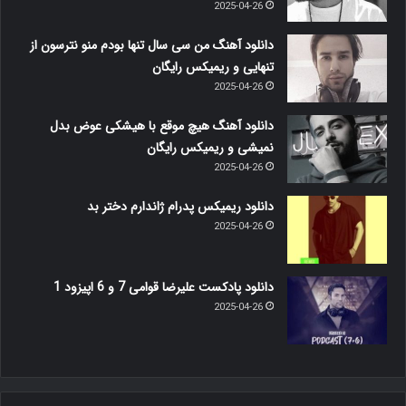
م.ر
2025-04-26
0
370
دانلود آهنگ سنگ فرش خیابونارو گل کردم برات
دانلود آهنگ سنگ فرش خیابونارو گل کردم برات Download Old Music
BY : Sangfarshe Khiaboonaro Gol Kardam With Text And…
بیشتر بخوانید »
م.ر
2025-04-26
0
101
دانلود ریمیکس رامین کرمی حبس