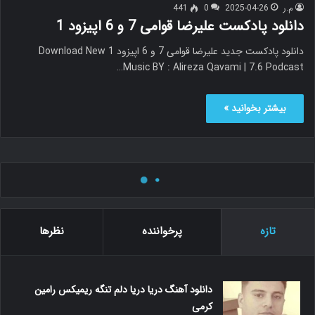
م.ر
2025-04-26
0
441
دانلود پادکست علیرضا قوامی 7 و 6 اپیزود 1
دانلود پادکست جدید علیرضا قوامی 7 و 6 اپیزود 1 Download New
Music BY : Alireza Qavami | 7.6 Podcast…
بیشتر بخوانید »
م.ر
2025-04-26
0
508
دانلود ریمیکس مجید رضوی ستاره
دانلود ریمیکس جدید مجید رضوی ستاره ریمیکس قطعه : مرتضی شکری
Download New Remix BY : Majid Razavi | Setare…