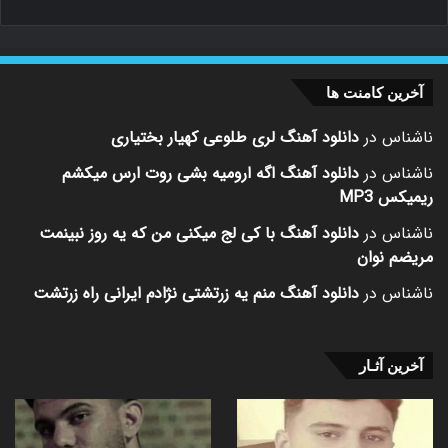
دانلود ریمیکس رامین کرمی حبس Download Old Remix BY : Ramin
Karami | Habs With Text And 2 Quality 320…
بیشتر بخوانید »
م.ر
2025-04-26
0
89
دانلود ریمیکس کجا باید برم یه دنیا خاطرت من از
هیشکی گله ندارم جز خودم
دانلود ریمیکس کجا باید برم یه دنیا خاطرت من از هیشکی گله ندارم جز
خودم Download Old Remix BY :…