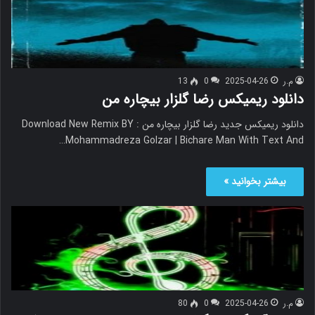
م.ر
2025-04-26
0
13
دانلود ریمیکس رضا گلزار بیچاره من
دانلود ریمیکس جدید رضا گلزار بیچاره من Download New Remix BY :
Mohammadreza Golzar | Bichare Man With Text And…
بیشتر بخوانید »
م.ر
2025-04-26
0
80