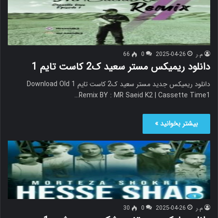
م.ر
2025-04-26
0
66
دانلود ریمیکس مستر سعید ک2 کاست تایم 1
دانلود ریمیکس جدید مستر سعید ک2 کاست تایم 1 Download Old
Remix BY : MR Saeid K2 | Cassette Time1…
بیشتر بخوانید »
م.ر
2025-04-26
0
30