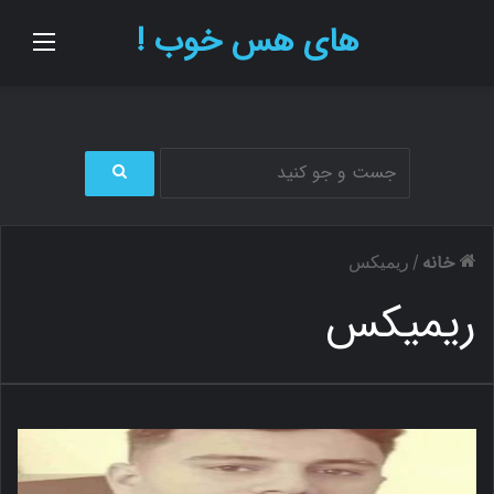
های هس خوب !
منو
ج
س
ت
خانه
/
ریمیکس
ج
و
ریمیکس
ب
ر
ا
ی