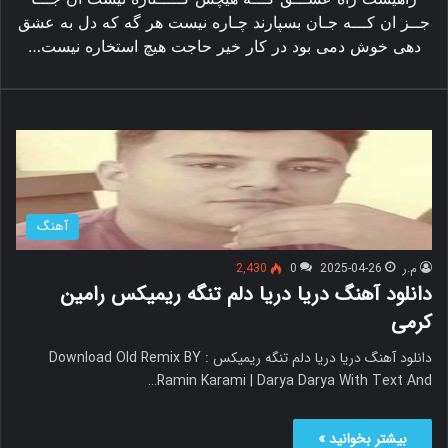
جــز ان کـــه جـان بسپارند چـاره نیست هر گه که دل به عشق
دهی خوش دمی بود در کار خیر حاجت هیچ استخاره نیست…
آهنگ
م.ر
2025-04-26
0
2,430
دانلود آهنگ دریا دریا دلم تنگه ریمیکس رامین
کرمی
دانلود آهنگ دریا دریا دلم تنگه ریمیکس Download Old Remix BY :
Ramin Karami | Darya Darya With Text And…
بیشتر بخوانید »