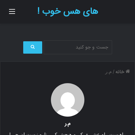
های هس خوب !
منو
ج
س
ت
خانه
/
م.ر
ج
و
ب
ر
ا
ی
م.ر
راهیست راه عشـــق کـــه هیچش کـــــناره نیست ان جـــا