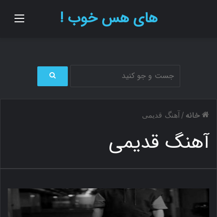
های هس خوب !
منو
ج
س
ت
خانه
/
آهنگ قدیمی
ج
و
آهنگ قدیمی
ب
ر
ا
ی