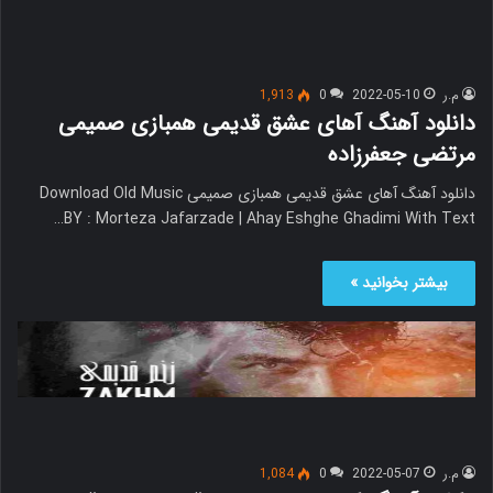
م.ر
2022-05-10
0
1,913
دانلود آهنگ آهای عشق قدیمی همبازی صمیمی
مرتضی جعفرزاده
دانلود آهنگ آهای عشق قدیمی همبازی صمیمی Download Old Music
BY : Morteza Jafarzade | Ahay Eshghe Ghadimi With Text…
بیشتر بخوانید »
م.ر
2022-05-07
0
1,084