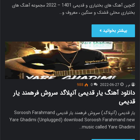
گلچین آهنگ های بختیاری و قدیمی 1401 – 2022 مجموعه آهنگ های
بختیاری محلی قشنک و سنگین ، معروف و…
بیشتر بخوانید »
م.ر
2022-06-27
0
988
دانلود آهنگ یار قدیمی آنپلاگد سروش فرهمند یار
قدیمی
یار قدیمی (آنپلاگد) سروش فرهمند یار قدیمی Soroosh Farahmand
Yare Ghadimi (Unplugged) download Soroosh Farahmand new
music called Yare Ghadimi…