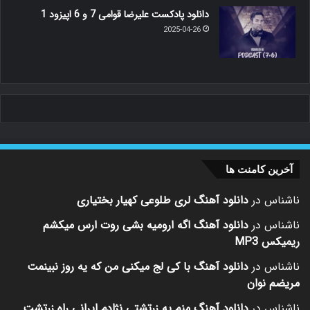
دانلود پادکست علیرضا قوامی 7 و 6 اپیزود 1
2025-04-26
آخرین کامنت ها
ناشناس
در
دانلود آهنگ لری طلوعی کهیار بختیاری
ناشناس
در
دانلود آهنگ اگه ارومیه بشی روت ارس میکشم
ریمیکس MP3
ناشناس
در
دانلود آهنگ با کی لج میکنی من که یه روز نبینمت
مریضم نوان
ناشناس
در
دانلود آهنگ منم یه زرتشتی نژادم ایرانی راه زرتشت