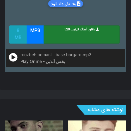
بخــش دانــلود
دانلود آهنگ کیفیت 320
MP3
8
MB
roozbeh bemani - base bargard.mp3
Play Online - پخش آنلاین
نوشته های مشابه