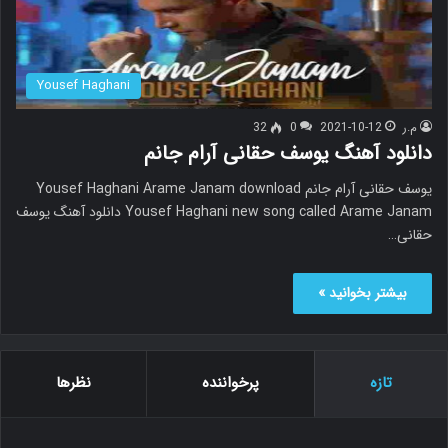
Yousef Haghani
م.ر
2021-10-12
0
32
دانلود آهنگ یوسف حقانی آرام جانم
یوسف حقانی آرام جانم Yousef Haghani Arame Janam download
Yousef Haghani new song called Arame Janam دانلود آهنگ یوسف
حقانی…
بیشتر بخوانید »
تازه
پرخواننده
نظرها