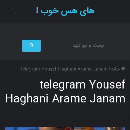
های هس خوب !
منو
ج
س
ت
خانه
telegram Yousef Haghani Arame Janam
/
ج
و
telegram Yousef
ب
ر
Haghani Arame Janam
ا
ی