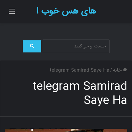
های هس خوب !
منو
ج
س
ت
خانه
telegram Samirad Saye Ha
/
ج
و
telegram Samirad
ب
ر
Saye Ha
ا
ی