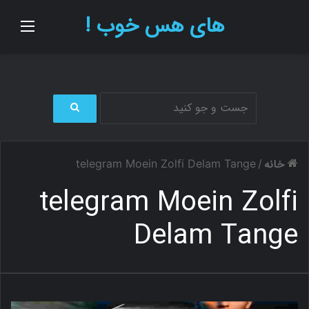
های هس خوب !
منو
ج
س
ت
خانه
telegram Moein Zolfi Delam Tange
/
ج
و
telegram Moein Zolfi
ب
ر
Delam Tange
ا
ی