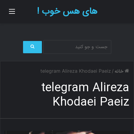
های هس خوب !
منو
ج
س
ت
خانه
telegram Alireza Khodaei Paeiz
/
ج
و
telegram Alireza
ب
ر
Khodaei Paeiz
ا
ی