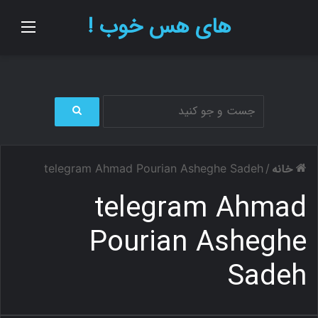
های هس خوب !
منو
ج
س
ت
خانه
telegram Ahmad Pourian Asheghe Sadeh
/
ج
و
telegram Ahmad
ب
ر
Pourian Asheghe
ا
ی
Sadeh