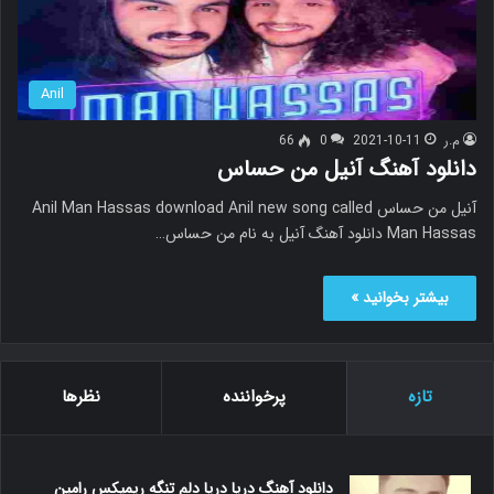
Anil
م.ر
2021-10-11
0
66
دانلود آهنگ آنیل من حساس
آنیل من حساس Anil Man Hassas download Anil new song called
Man Hassas دانلود آهنگ آنیل به نام من حساس…
بیشتر بخوانید »
تازه
پرخواننده
نظرها
دانلود آهنگ دریا دریا دلم تنگه ریمیکس رامین