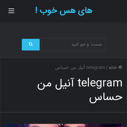
های هس خوب !
منو
ج
س
ت
خانه
/
telegram آنیل من حساس
ج
و
telegram آنیل من
ب
ر
حساس
ا
ی