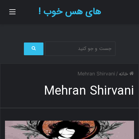
های هس خوب !
منو
ج
س
ت
خانه
Mehran Shirvani
/
ج
و
Mehran Shirvani
ب
ر
ا
ی