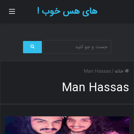
های هس خوب !
منو
ج
س
ت
خانه
Man Hassas
/
ج
و
Man Hassas
ب
ر
ا
ی