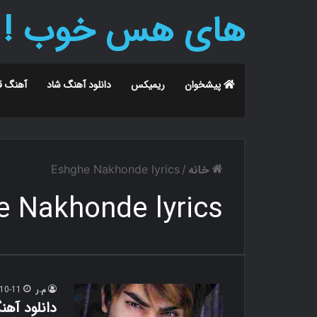
های هس خوب !
پیشخوان
ریمیکس
دانلود آهنگ شاد
آهنگ ق
خانه
Eshghe Nakhonde lyrics
/
e Nakhonde lyrics
م.ر
10-11
دانلود آه