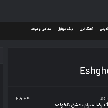
دیمی
آهنگ لری
زنگ موبایل
مداحی و نوحه
Eshgh
44
0
2021-
نگ رضا میراب عشق ناخونده