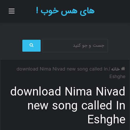
های هس خوب !
منو
ج
س
ت
خانه
download Nima Nivad new song called In
/
ج
و
Eshghe
ب
download Nima Nivad
ر
ا
ی
new song called In
Eshghe