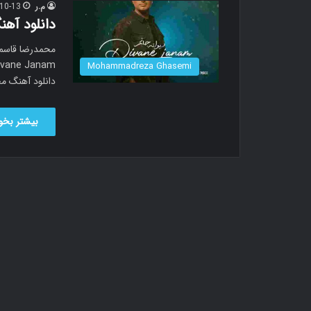
م.ر
10-13
دانلود آه
ivane Janam
Mohammadreza Ghasemi
دانلود آهنگ م
بیشتر بخوا