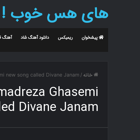
های هس خوب !
پیشخوان
ریمیکس
دانلود آهنگ شاد
آهنگ ق
خانه
 new song called Divane Janam
/
madreza Ghasemi
led Divane Janam