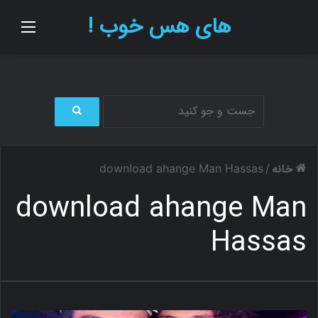
های هس خوب !
منو
ج
س
ت
خانه
download ahange Man Hassas
/
ج
و
download ahange Man
ب
ر
Hassas
ا
ی