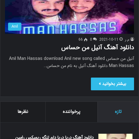
Anil
م.ر
2021-10-11
0
66
دانلود آهنگ آنیل من حساس
آنیل من حساس Anil Man Hassas download Anil new song called
Man Hassas دانلود آهنگ آنیل به نام من حساس…
بیشتر بخوانید »
تازه
پرخواننده
نظرها
دانلود آهنگ دریا دریا دلم تنگه ریمیکس رامین