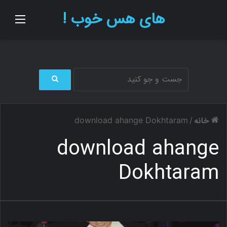
های هس خوب !
منو
ج
س
ت
خانه
download ahange Dokhtaram
/
ج
و
download ahange
ب
ر
Dokhtaram
ا
ی