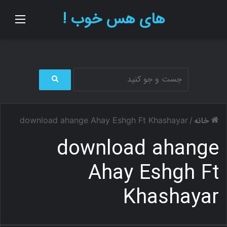
های هس خوب !
منو
ج
س
ت
خانه
download ahange Ahay Eshgh Ft Khashayar
/
ج
و
download ahange
ب
ر
Ahay Eshgh Ft
ا
ی
Khashayar