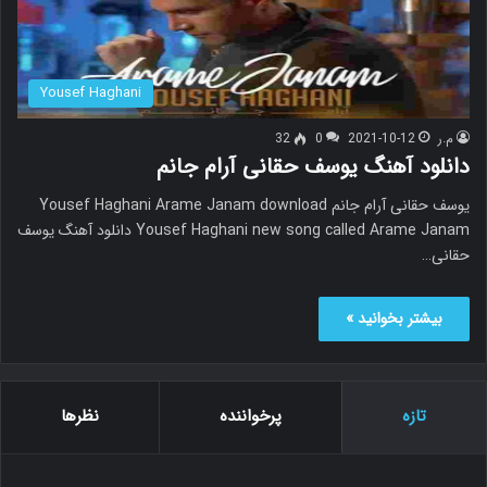
Yousef Haghani
م.ر
2021-10-12
0
32
دانلود آهنگ یوسف حقانی آرام جانم
یوسف حقانی آرام جانم Yousef Haghani Arame Janam download
Yousef Haghani new song called Arame Janam دانلود آهنگ یوسف
حقانی…
بیشتر بخوانید »
تازه
پرخواننده
نظرها