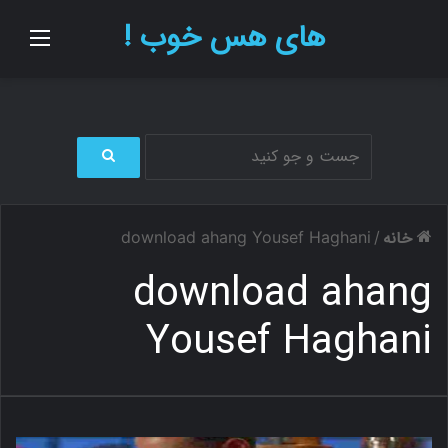
های هس خوب !
منو
ج
س
ت
خانه
download ahang Yousef Haghani
/
ج
و
download ahang
ب
ر
Yousef Haghani
ا
ی