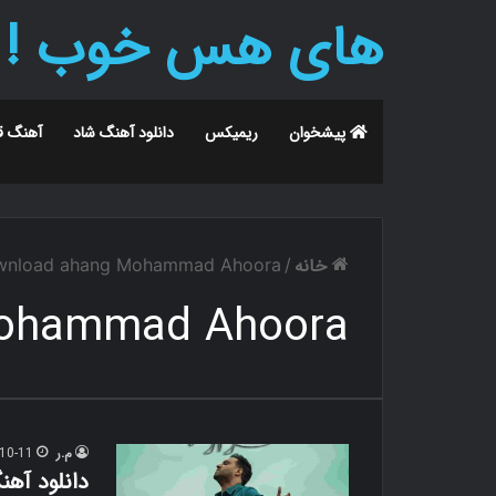
های هس خوب !
پیشخوان
ریمیکس
دانلود آهنگ شاد
آهنگ ق
خانه
wnload ahang Mohammad Ahoora
/
Mohammad Ahoora
م.ر
10-11
دانلود آهن