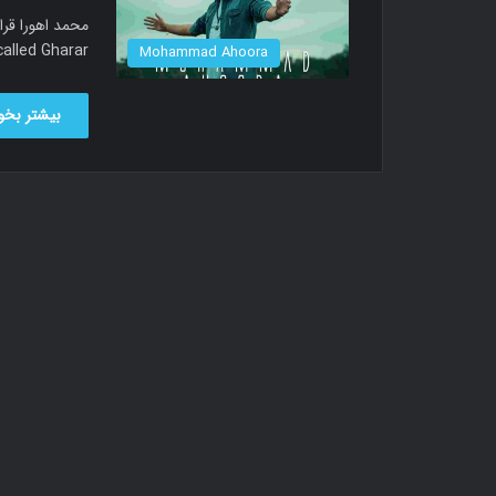
new song called Gharar دانلود آ
Mohammad Ahoora
بیشتر بخوا