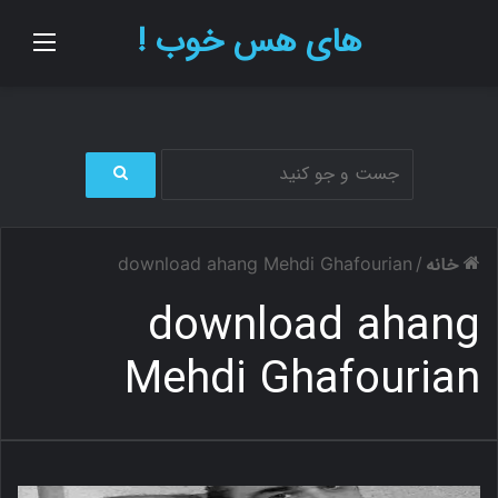
های هس خوب !
منو
ج
س
ت
خانه
download ahang Mehdi Ghafourian
/
ج
و
download ahang
ب
ر
Mehdi Ghafourian
ا
ی