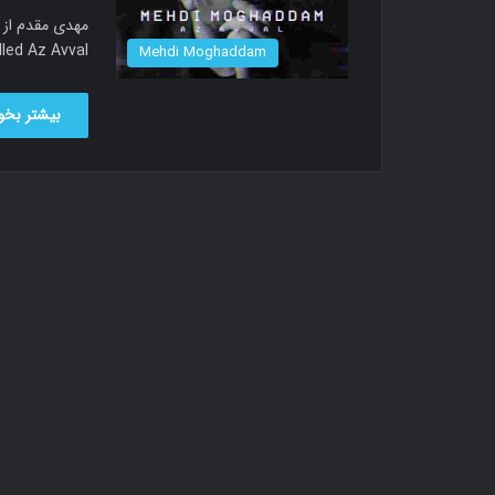
ong called Az Avval
Mehdi Moghaddam
بیشتر بخوا