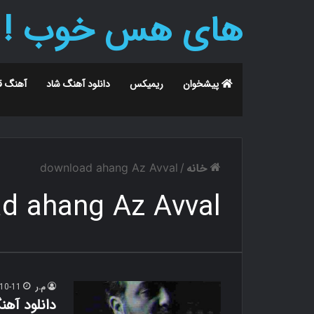
های هس خوب !
پیشخوان
ریمیکس
دانلود آهنگ شاد
آهنگ ق
خانه
download ahang Az Avval
/
d ahang Az Avval
م.ر
10-11
دانلود آهن