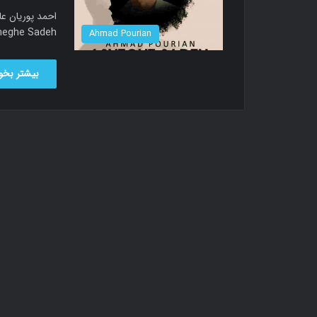
alled Asheghe Sadeh
Ahmad Pourian
بیشتر بخوا