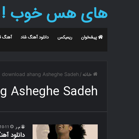
های هس خوب !
پیشخوان
ریمیکس
دانلود آهنگ شاد
آهنگ ق
خانه
download ahang Asheghe Sadeh
/
g Asheghe Sadeh
م.ر
10-11
دانلود آه