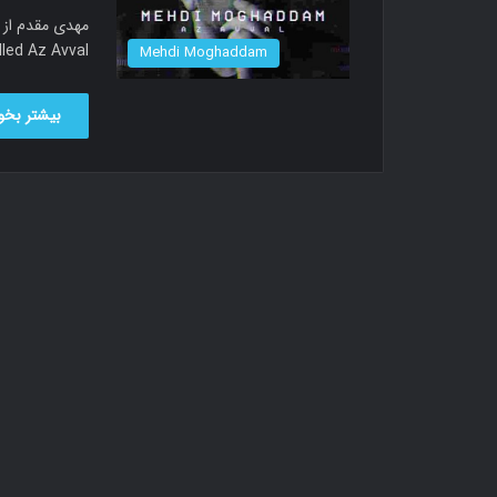
ong called Az Avval
Mehdi Moghaddam
بیشتر بخوا