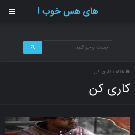
های هس خوب !
منو
ج
س
ت
خانه
/
کاری کن
ج
و
کاری کن
ب
ر
ا
ی