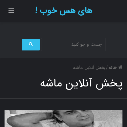
های هس خوب !
منو
ج
س
ت
خانه
/
پخش آنلاین ماشه
ج
و
پخش آنلاین ماشه
ب
ر
ا
ی