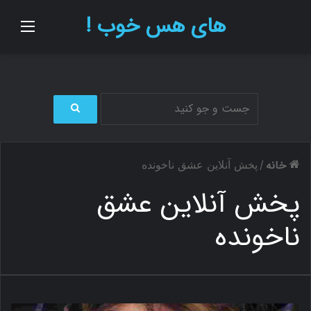
های هس خوب !
منو
ج
س
ت
خانه
/
پخش آنلاین عشق ناخونده
ج
و
پخش آنلاین عشق
ب
ر
ناخونده
ا
ی