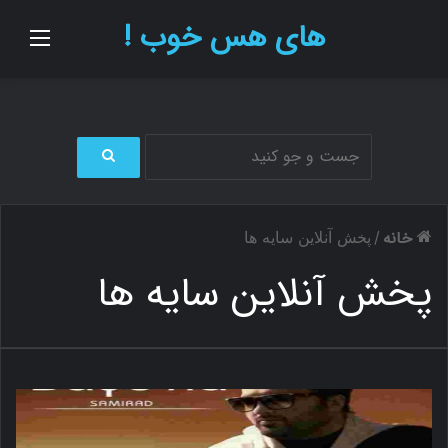
های هس خوب !
منو
ج
س
ت
خانه
/
پخش آنلاین سایه ها
ج
و
پخش آنلاین سایه ها
ب
ر
ا
ی