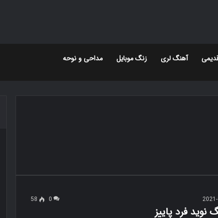
دیمی
آهنگ لری
زنگ موبایل
مداحی و نوحه
58
0
2021-
گ نوید فرد پاییز