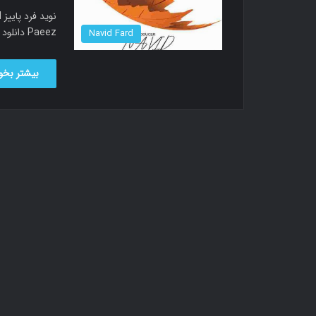
ن
Paeez دانلود آهنگ نوید فرد به نام پاییز…
Navid Fard
بیشتر بخوا