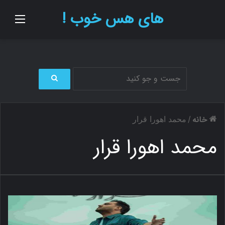
های هس خوب !
منو
ج
س
ت
خانه
/
محمد اهورا قرار
ج
و
محمد اهورا قرار
ب
ر
ا
ی