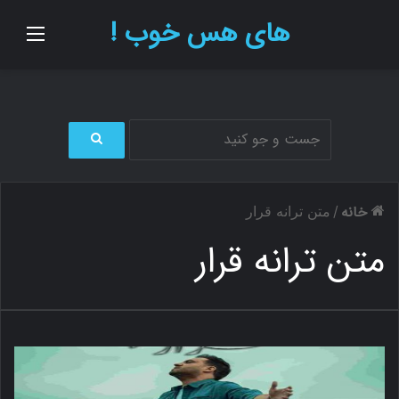
های هس خوب !
منو
ج
س
ت
خانه
/
متن ترانه قرار
ج
و
متن ترانه قرار
ب
ر
ا
ی