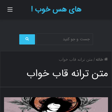
های هس خوب !
منو
ج
س
ت
خانه
/
متن ترانه قاب خواب
ج
و
متن ترانه قاب خواب
ب
ر
ا
ی