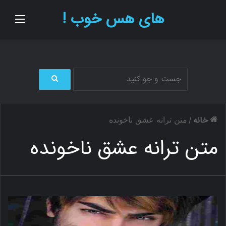
های هس خوب !
منو
ج
س
ت
خانه
/
متن ترانه عشق ناخونده
ج
و
متن ترانه عشق ناخونده
ب
ر
ا
ی