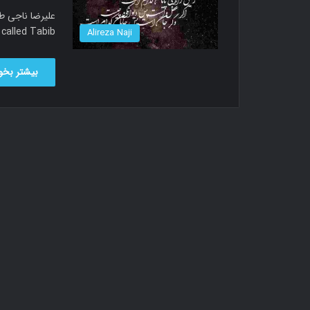
called Tabib دانلود آهنگ علیرضا ناجی به نام طبیب…
Alireza Naji
بیشتر بخوا