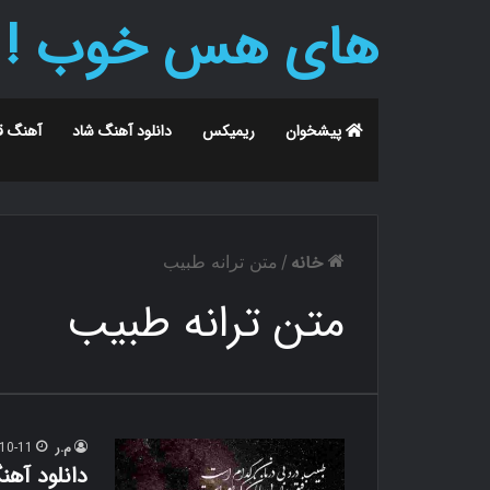
های هس خوب !
پیشخوان
ریمیکس
دانلود آهنگ شاد
آهنگ ق
خانه
/
متن ترانه طبیب
متن ترانه طبیب
م.ر
10-11
دانلود آه