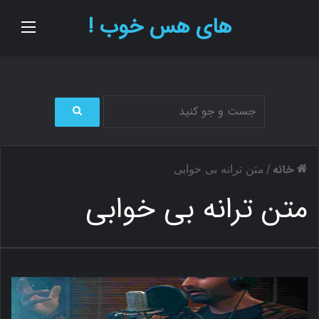
های هس خوب !
منو
ج
س
ت
خانه
/
متن ترانه بی خوابی
ج
و
متن ترانه بی خوابی
ب
ر
ا
ی