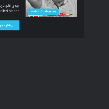
new song called Mashe دانلود آهن
Mehdi Ghafourian
بیشتر بخوا