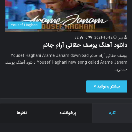
Yousef Haghani
م.ر
2021-10-12
0
32
دانلود آهنگ یوسف حقانی آرام جانم
یوسف حقانی آرام جانم Yousef Haghani Arame Janam download
Yousef Haghani new song called Arame Janam دانلود آهنگ یوسف
حقانی…
بیشتر بخوانید »
تازه
پرخواننده
نظرها