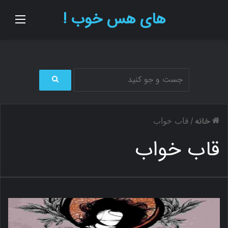
های هس خوب !
منو
ج
س
ت
خانه
/
قاب خواب
ج
و
قاب خواب
ب
ر
ا
ی