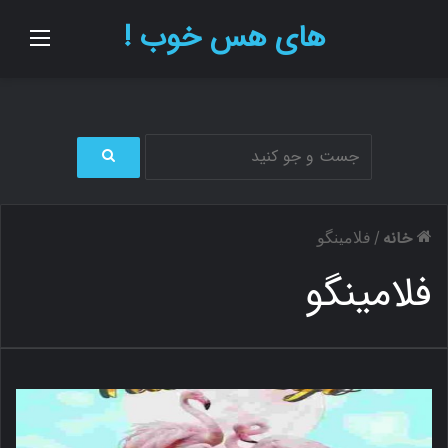
های هس خوب !
منو
ج
س
ت
خانه
/
فلامینگو
ج
و
فلامینگو
ب
ر
ا
ی