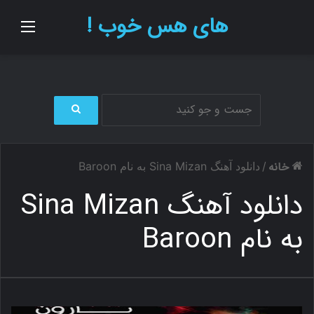
های هس خوب !
منو
ج
س
ت
خانه
/
دانلود آهنگ Sina Mizan به نام Baroon
ج
و
دانلود آهنگ Sina Mizan
ب
ر
به نام Baroon
ا
ی