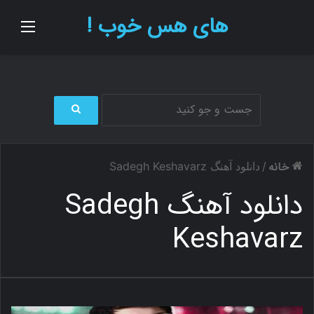
های هس خوب !
منو
ج
س
ت
خانه
/
دانلود آهنگ Sadegh Keshavarz
ج
و
دانلود آهنگ Sadegh
ب
ر
Keshavarz
ا
ی