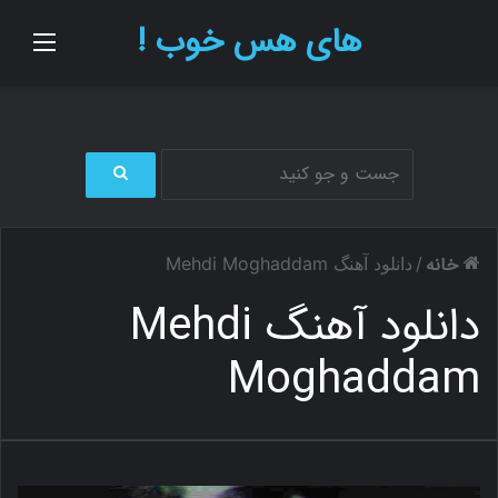
های هس خوب !
منو
ج
س
ت
خانه
/
دانلود آهنگ Mehdi Moghaddam
ج
و
دانلود آهنگ Mehdi
ب
ر
Moghaddam
ا
ی