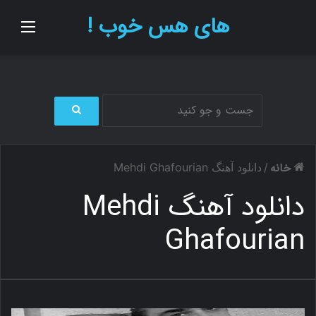
های هس خوب !
منو
ج
س
ت
خانه
/
دانلود آهنگ Mehdi Ghafourian
ج
و
دانلود آهنگ Mehdi
ب
ر
Ghafourian
ا
ی