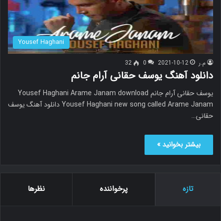
Yousef Haghani
م.ر
2021-10-12
0
32
دانلود آهنگ یوسف حقانی آرام جانم
یوسف حقانی آرام جانم Yousef Haghani Arame Janam download
Yousef Haghani new song called Arame Janam دانلود آهنگ یوسف
حقانی…
بیشتر بخوانید »
تازه
پرخواننده
نظرها