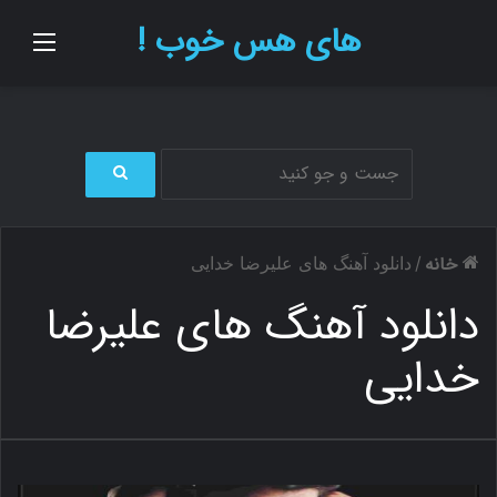
های هس خوب !
منو
ج
س
ت
خانه
/
دانلود آهنگ های علیرضا خدایی
ج
و
دانلود آهنگ های علیرضا
ب
ر
خدایی
ا
ی