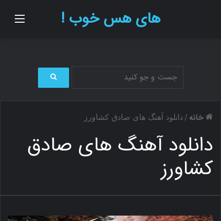
های هس خوب !
منو
ج
س
ت
خانه
/
دانلود آهنگ های صادق کشاورز
ج
و
دانلود آهنگ های صادق
ب
ر
کشاورز
ا
ی