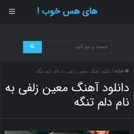
های هس خوب !
منو
ج
س
ت
خانه
/
دانلود آهنگ معین زلفی به نام دلم تنگه
ج
و
دانلود آهنگ معین زلفی به
ب
ر
نام دلم تنگه
ا
ی