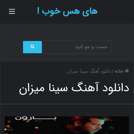
های هس خوب !
منو
ج
س
ت
خانه
/
دانلود آهنگ سینا میزان
ج
و
دانلود آهنگ سینا میزان
ب
ر
ا
ی